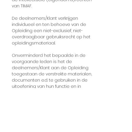
van TIMAF.
De deelnemers/Klant verkrijgen
individueel en ten behoeve van de
Opleiding een niet-exclusief, niet-
overdraagbaar gebruiksrecht op het
opleidingsmateriaal.
Onverminderd het bepaalde in de
voorgaande leden is het de
deelnemers/Klant aan de Opleiding
toegestaan de verstrekte materialen,
documenten e.d. te gebruiken in de
uitoefening van hun functie en in
overeenstemming met het doel van
de Opleiding.
Op elke rechtsverhouding tussen Klant
en TIMAAF is uitsluitend Nederlands
recht van toepassing.